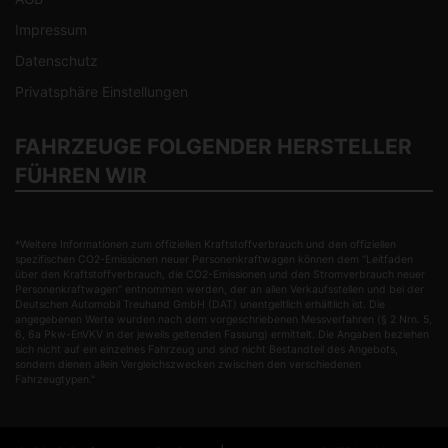
Impressum
Datenschutz
Privatsphäre Einstellungen
FAHRZEUGE FOLGENDER HERSTELLER
FÜHREN WIR
*Weitere Informationen zum offiziellen Kraftstoffverbrauch und den offiziellen
spezifischen CO2-Emissionen neuer Personenkraftwagen können dem "Leitfaden
über den Kraftstoffverbrauch, die CO2-Emissionen und den Stromverbrauch neuer
Personenkraftwagen" entnommen werden, der an allen Verkaufsstellen und bei der
Deutschen Automobil Treuhand GmbH (DAT) unentgeltlich erhältlich ist. Die
angegebenen Werte wurden nach dem vorgeschriebenen Messverfahren (§ 2 Nrn. 5,
6, 6a Pkw-EnVKV in der jeweils geltenden Fassung) ermittelt. Die Angaben beziehen
sich nicht auf ein einzelnes Fahrzeug und sind nicht Bestandteil des Angebots,
sondern dienen allein Vergleichszwecken zwischen den verschiedenen
Fahrzeugtypen."