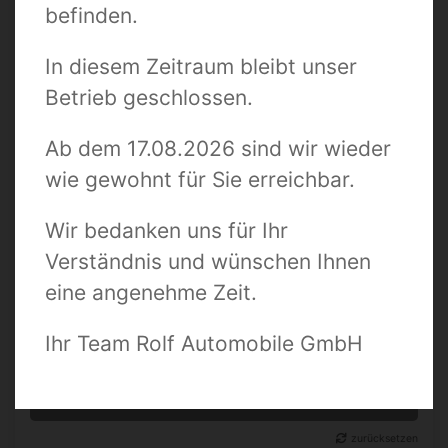
befinden.
Suchbegriff / Fahrzeugnummer
In diesem Zeitraum bleibt unser
Betrieb geschlossen.
Zustand
Ab dem 17.08.2026 sind wir wieder
wie gewohnt für Sie erreichbar.
Preis bis
Wir bedanken uns für Ihr
Verständnis und wünschen Ihnen
Kilometer bis
eine angenehme Zeit.
Ihr Team Rolf Automobile GmbH
0 TREFFER ANZEIGEN
zurücksetzen