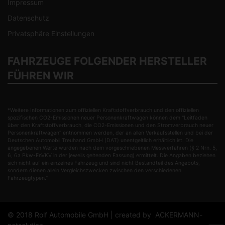
Impressum
Datenschutz
Privatsphäre Einstellungen
FAHRZEUGE FOLGENDER HERSTELLER
FÜHREN WIR
*Weitere Informationen zum offiziellen Kraftstoffverbrauch und den offiziellen
spezifischen CO2-Emissionen neuer Personenkraftwagen können dem "Leitfaden
über den Kraftstoffverbrauch, die CO2-Emissionen und den Stromverbrauch neuer
Personenkraftwagen" entnommen werden, der an allen Verkaufsstellen und bei der
Deutschen Automobil Treuhand GmbH (DAT) unentgeltlich erhältlich ist. Die
angegebenen Werte wurden nach dem vorgeschriebenen Messverfahren (§ 2 Nrn. 5,
6, 6a Pkw-EnVKV in der jeweils geltenden Fassung) ermittelt. Die Angaben beziehen
sich nicht auf ein einzelnes Fahrzeug und sind nicht Bestandteil des Angebots,
sondern dienen allein Vergleichszwecken zwischen den verschiedenen
Fahrzeugtypen."
© 2018 Rolf Automobile GmbH | created by
ACKERMANN-