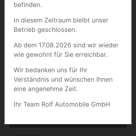
befinden.
Suchbegriff / Fahrzeugnummer
In diesem Zeitraum bleibt unser
Betrieb geschlossen.
Zustand
Ab dem 17.08.2026 sind wir wieder
wie gewohnt für Sie erreichbar.
Preis bis
Wir bedanken uns für Ihr
Verständnis und wünschen Ihnen
Kilometer bis
eine angenehme Zeit.
Ihr Team Rolf Automobile GmbH
0 TREFFER ANZEIGEN