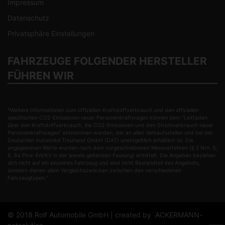
Impressum
Datenschutz
Privatsphäre Einstellungen
FAHRZEUGE FOLGENDER HERSTELLER
FÜHREN WIR
*Weitere Informationen zum offiziellen Kraftstoffverbrauch und den offiziellen
spezifischen CO2-Emissionen neuer Personenkraftwagen können dem "Leitfaden
über den Kraftstoffverbrauch, die CO2-Emissionen und den Stromverbrauch neuer
Personenkraftwagen" entnommen werden, der an allen Verkaufsstellen und bei der
Deutschen Automobil Treuhand GmbH (DAT) unentgeltlich erhältlich ist. Die
angegebenen Werte wurden nach dem vorgeschriebenen Messverfahren (§ 2 Nrn. 5,
6, 6a Pkw-EnVKV in der jeweils geltenden Fassung) ermittelt. Die Angaben beziehen
sich nicht auf ein einzelnes Fahrzeug und sind nicht Bestandteil des Angebots,
sondern dienen allein Vergleichszwecken zwischen den verschiedenen
Fahrzeugtypen."
© 2018 Rolf Automobile GmbH | created by
ACKERMANN-