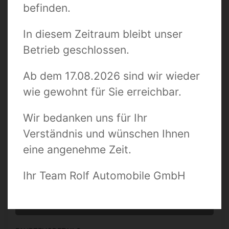
befinden.
Suchbegriff / Fahrzeugnummer
In diesem Zeitraum bleibt unser
Betrieb geschlossen.
Zustand
Ab dem 17.08.2026 sind wir wieder
wie gewohnt für Sie erreichbar.
Preis bis
Wir bedanken uns für Ihr
Verständnis und wünschen Ihnen
Kilometer bis
eine angenehme Zeit.
Ihr Team Rolf Automobile GmbH
0 TREFFER ANZEIGEN