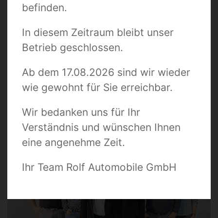
Über uns
befinden.
Seit dem Jahre 1970 ist Herr Heinz Rolf in der Fahrzeugbranche
In diesem Zeitraum bleibt unser
tätig. Es wurden zunächst Fahrzeuge der Marke Mercedes
Betrieb geschlossen.
nach Fernost exportiert. Im Jahre 1994 eröffnete Herr Rolf das
Einzelhandelsgeschäft in 48231 Warendorf, Splieterstraße 61.
Im Jahre 2002 wurde weiter expandiert und es entstand an der
Ab dem 17.08.2026 sind wir wieder
Splieterstraße 66 das jetzige Verkaufsgebäude auf einer
wie gewohnt für Sie erreichbar.
Betriebsfläche von ca. 11.300 qm. Seit April 2011 hat Herr
Sascha Rolf die Leitung der Firma Rolf Automobile GmbH
übernommen.
Wir bedanken uns für Ihr
Verständnis und wünschen Ihnen
eine angenehme Zeit.
Ihr Team Rolf Automobile GmbH