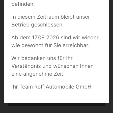
befinden.
Suchbegriff / Fahrzeugnummer
In diesem Zeitraum bleibt unser
Betrieb geschlossen.
Zustand
Ab dem 17.08.2026 sind wir wieder
wie gewohnt für Sie erreichbar.
Preis bis
Wir bedanken uns für Ihr
Verständnis und wünschen Ihnen
Kilometer bis
eine angenehme Zeit.
Ihr Team Rolf Automobile GmbH
0 TREFFER ANZEIGEN