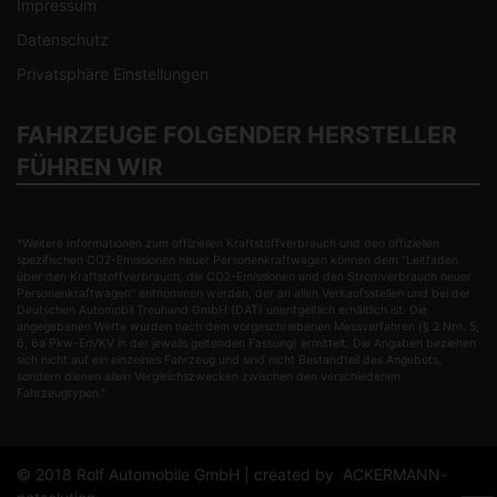
Impressum
Datenschutz
Privatsphäre Einstellungen
FAHRZEUGE FOLGENDER HERSTELLER
FÜHREN WIR
*Weitere Informationen zum offiziellen Kraftstoffverbrauch und den offiziellen
spezifischen CO2-Emissionen neuer Personenkraftwagen können dem "Leitfaden
über den Kraftstoffverbrauch, die CO2-Emissionen und den Stromverbrauch neuer
Personenkraftwagen" entnommen werden, der an allen Verkaufsstellen und bei der
Deutschen Automobil Treuhand GmbH (DAT) unentgeltlich erhältlich ist. Die
angegebenen Werte wurden nach dem vorgeschriebenen Messverfahren (§ 2 Nrn. 5,
6, 6a Pkw-EnVKV in der jeweils geltenden Fassung) ermittelt. Die Angaben beziehen
sich nicht auf ein einzelnes Fahrzeug und sind nicht Bestandteil des Angebots,
sondern dienen allein Vergleichszwecken zwischen den verschiedenen
Fahrzeugtypen."
© 2018 Rolf Automobile GmbH | created by
ACKERMANN-