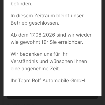
befinden.
Suchbegriff / Fahrzeugnummer
In diesem Zeitraum bleibt unser
Betrieb geschlossen.
Zustand
Ab dem 17.08.2026 sind wir wieder
wie gewohnt für Sie erreichbar.
Preis bis
Wir bedanken uns für Ihr
Verständnis und wünschen Ihnen
Kilometer bis
eine angenehme Zeit.
Ihr Team Rolf Automobile GmbH
0 TREFFER ANZEIGEN