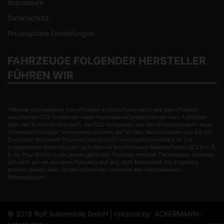
Impressum
Datenschutz
Privatsphäre Einstellungen
FAHRZEUGE FOLGENDER HERSTELLER
FÜHREN WIR
*Weitere Informationen zum offiziellen Kraftstoffverbrauch und den offiziellen
spezifischen CO2-Emissionen neuer Personenkraftwagen können dem "Leitfaden
über den Kraftstoffverbrauch, die CO2-Emissionen und den Stromverbrauch neuer
Personenkraftwagen" entnommen werden, der an allen Verkaufsstellen und bei der
Deutschen Automobil Treuhand GmbH (DAT) unentgeltlich erhältlich ist. Die
angegebenen Werte wurden nach dem vorgeschriebenen Messverfahren (§ 2 Nrn. 5,
6, 6a Pkw-EnVKV in der jeweils geltenden Fassung) ermittelt. Die Angaben beziehen
sich nicht auf ein einzelnes Fahrzeug und sind nicht Bestandteil des Angebots,
sondern dienen allein Vergleichszwecken zwischen den verschiedenen
Fahrzeugtypen."
© 2018 Rolf Automobile GmbH | created by
ACKERMANN-