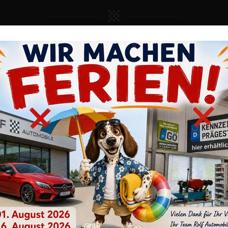
 respektieren Ihre Privatsphäre
Website setzt Cookies ein, um unsere Dienste für Sie bereitzustellen
i berücksichtigen wir Ihre Auswahl und verarbeiten nur die Daten für
EUGE
PRÄGESTELLE
UNTERNEHMEN
ng, Analytics und Personalisierung, für die Sie uns Ihr Einverständnis
Sie können Ihre Einwilligung jederzeit mit Wirkung für die Zukunft
ufen.
STELLUNGEN
NUR NOTWENDIGE
ALLE AKZEPTIEREN
utz
Impressum