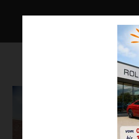
Wir
Unsere 
Hierbe
FAHRZ
Marketi
geben. 
widerr
EIN
Datensch