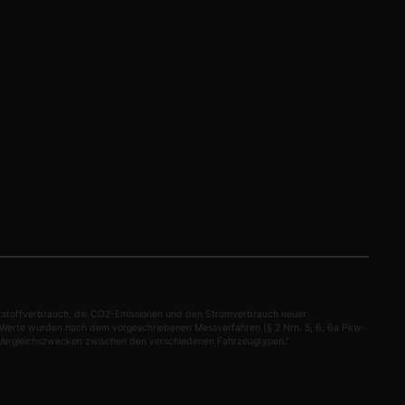
aftstoffverbrauch, die CO2-Emissionen und den Stromverbrauch neuer
n Werte wurden nach dem vorgeschriebenen Messverfahren (§ 2 Nrn. 5, 6, 6a Pkw-
ein Vergleichszwecken zwischen den verschiedenen Fahrzeugtypen."