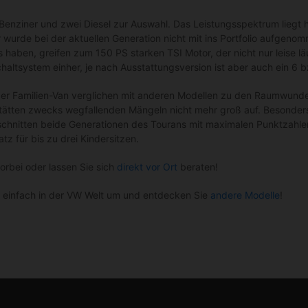
enziner und zwei Diesel zur Auswahl. Das Leistungsspektrum liegt h
urde bei der aktuellen Generation nicht mit ins Portfolio aufgenomme
haben, greifen zum 150 PS starken TSI Motor, der nicht nur leise lä
altsystem einher, je nach Ausstattungsversion ist aber auch ein 6
 der Familien-Van verglichen mit anderen Modellen zu den Raumwunde
stätten zwecks wegfallenden Mängeln nicht mehr groß auf. Besonders
 schnitten beide Generationen des Tourans mit maximalen Punktzahlen
atz für bis zu drei Kindersitzen.
orbei oder lassen Sie sich
direkt vor Ort
beraten!
h einfach in der VW Welt um und entdecken Sie
andere Modelle
!