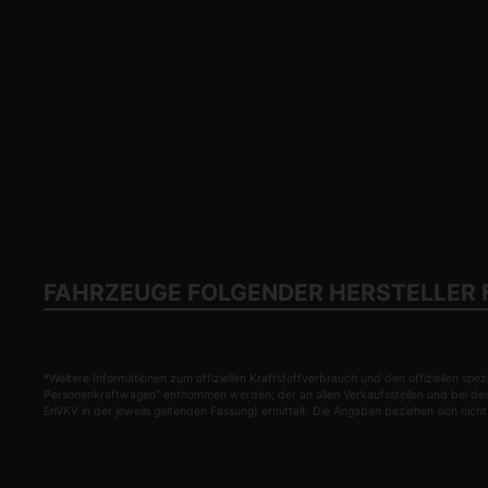
FAHRZEUGE FOLGENDER HERSTELLER 
*Weitere Informationen zum offiziellen Kraftstoffverbrauch und den offiziellen
Personenkraftwagen" entnommen werden, der an allen Verkaufsstellen und bei de
EnVKV in der jeweils geltenden Fassung) ermittelt. Die Angaben beziehen sich nic