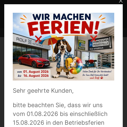
Menü
Wir respektieren Ihre
Privatsphäre
+49 (0) 2581-1000
Unsere Website setzt Cookies ein, um unsere Dienste
für Sie bereitzustellen. Hierbei berücksichtigen wir Ihre
Auswahl und verarbeiten nur die Daten für Marketing,
Analytics und Personalisierung, für die Sie uns Ihr
Einverständnis geben. Sie können Ihre Einwilligung
jederzeit mit Wirkung für die Zukunft widerrufen.
EINSTELLUNGEN
NUR NOTWENDIGE
Sehr geehrte Kunden,
ALLE AKZEPTIEREN
bitte beachten Sie, dass wir uns
Datenschutz
Impressum
vom 01.08.2026 bis einschließlich
15.08.2026 in den Betriebsferien