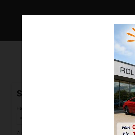
Wir
Unsere 
Hierbe
FAHRZ
Marketi
geben. 
widerr
EIN
SUCHEN
Datensch
Hersteller
Modell
Zustand
Preis bis