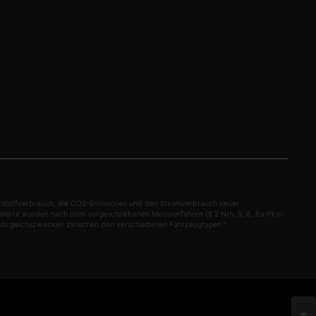
aftstoffverbrauch, die CO2-Emissionen und den Stromverbrauch neuer
n Werte wurden nach dem vorgeschriebenen Messverfahren (§ 2 Nrn. 5, 6, 6a Pkw-
ein Vergleichszwecken zwischen den verschiedenen Fahrzeugtypen."