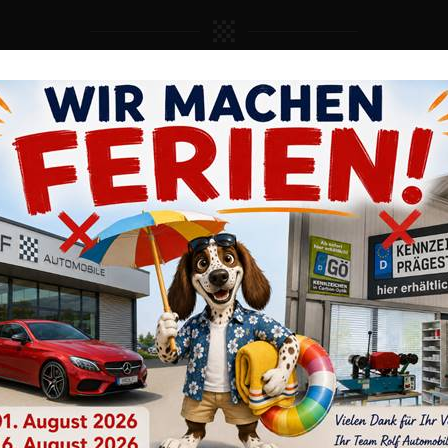
 respektieren Ihre Privatsphäre
Website setzt Cookies ein, um unsere Dienste für Sie bereitzustellen
i berücksichtigen wir Ihre Auswahl und verarbeiten nur die Daten für
EUGE
PRÄGESTELLE
UNTERNEHMEN
ng, Analytics und Personalisierung, für die Sie uns Ihr Einverständnis
Sie können Ihre Einwilligung jederzeit mit Wirkung für die Zukunft
ufen.
STELLUNGEN
NUR NOTWENDIGE
ALLE AKZEPTIEREN
utz
Impressum
Fahrzeugtyp
Kilometer bis