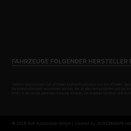
FAHRZEUGE FOLGENDER HERSTELLER 
*Weitere Informationen zum offiziellen Kraftstoffverbrauch und den offiziellen
Personenkraftwagen" entnommen werden, der an allen Verkaufsstellen und bei de
EnVKV in der jeweils geltenden Fassung) ermittelt. Die Angaben beziehen sich nic
© 2018 Rolf Automobile GmbH | created by
ACKERMANN-nets