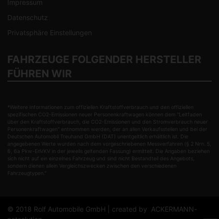
Impressum
Datenschutz
Privatsphäre Einstellungen
FAHRZEUGE FOLGENDER HERSTELLER
FÜHREN WIR
*Weitere Informationen zum offiziellen Kraftstoffverbrauch und den offiziellen
spezifischen CO2-Emissionen neuer Personenkraftwagen können dem "Leitfaden
über den Kraftstoffverbrauch, die CO2-Emissionen und den Stromverbrauch neuer
Personenkraftwagen" entnommen werden, der an allen Verkaufsstellen und bei der
Deutschen Automobil Treuhand GmbH (DAT) unentgeltlich erhältlich ist. Die
angegebenen Werte wurden nach dem vorgeschriebenen Messverfahren (§ 2 Nrn. 5,
6, 6a Pkw-EnVKV in der jeweils geltenden Fassung) ermittelt. Die Angaben beziehen
sich nicht auf ein einzelnes Fahrzeug und sind nicht Bestandteil des Angebots,
sondern dienen allein Vergleichszwecken zwischen den verschiedenen
Fahrzeugtypen."
© 2018 Rolf Automobile GmbH | created by
ACKERMANN-